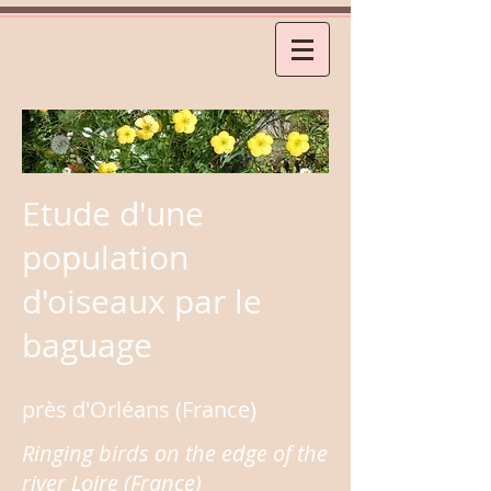
Etude d'une
population
d'oiseaux par le
baguage
près d'Orléans (France)
Ringing birds on the edge of the
river Loire (France)