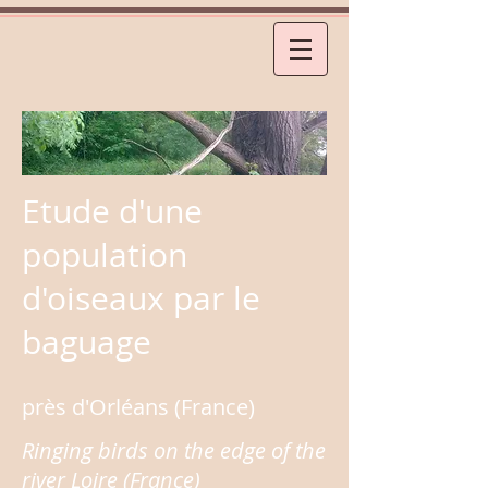
Etude d'une
population
d'oiseaux par le
baguage
près d'Orléans (France)
Ringing birds on the edge of the
river Loire (France)