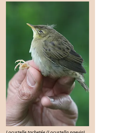
Locustelle tachetée (Locustella naevia),